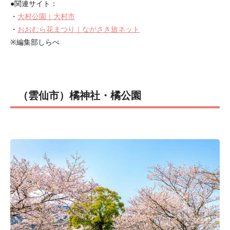
●関連サイト：
・
大村公園｜大村市
・
おおむら花まつり｜ながさき旅ネット
※編集部しらべ
（雲仙市）橘神社・橘公園