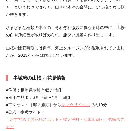
く、というわけではなく、山々の木々の合間に、少し控えめに桜
が咲きます。
さまざまな種類の木々の、それぞれ微妙に異なる緑の中に、山桜
の白や薄紅色が散りばめられ、趣深い風景を作り出します。
山桜の開花時期には例年、海上クルージングが運航されていまし
たが、2023年からは休止しています。
半城湾の山桜 お花見情報
●住所：長崎県壱岐市郷ノ浦町
●例年の見頃：3月下旬〜4月上旬頃
●アクセス：［郷ノ浦港］から
レンタサイクル
で約10分
●公式・参考サイト：
・
おすすめ！お花見スポット～郷ノ浦町・石田町編～｜壱岐観光
ナビ