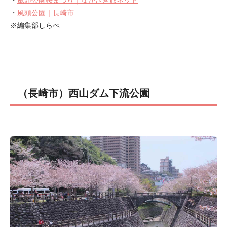
・
風頭公園桜まつり｜ながさき旅ネット
・
風頭公園｜長崎市
※編集部しらべ
（長崎市）西山ダム下流公園