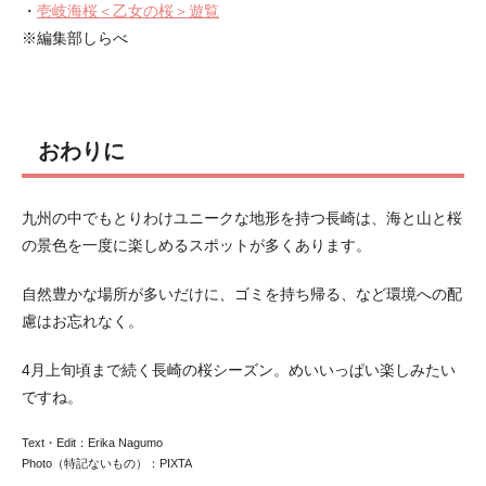
・
壱岐海桜＜乙女の桜＞遊覧
※編集部しらべ
おわりに
九州の中でもとりわけユニークな地形を持つ長崎は、海と山と桜
の景色を一度に楽しめるスポットが多くあります。
自然豊かな場所が多いだけに、ゴミを持ち帰る、など環境への配
慮はお忘れなく。
4月上旬頃まで続く長崎の桜シーズン。めいいっぱい楽しみたい
ですね。
Text・Edit：Erika Nagumo
Photo（特記ないもの）：PIXTA