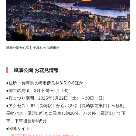
風頭公園から望む夕暮れの長崎市街
風頭公園 お花見情報
●住所：長崎県長崎市伊良林3-510-6ほか
●例年の見頃：3月下旬〜4月上旬
●桜まつり期間：2025年3月22日（土）～30日（日）
●アクセス：JR［長崎駅］からバス停［長崎駅前東口］へ移動。
長崎バス・風頭山行きに乗車し約20分、バス停［風頭山］で下
車。下車後徒歩約5分
●関連サイト：