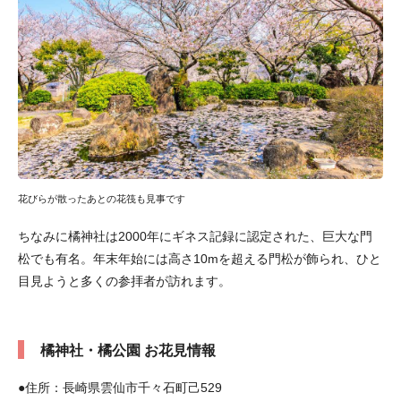
花びらが散ったあとの花筏も見事です
ちなみに橘神社は2000年にギネス記録に認定された、巨大な門
松でも有名。年末年始には高さ10mを超える門松が飾られ、ひと
目見ようと多くの参拝者が訪れます。
橘神社・橘公園 お花見情報
●住所：長崎県雲仙市千々石町己529