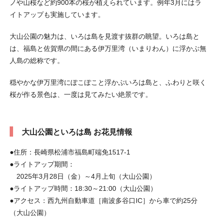
ノや山桜など約900本の桜が植えられています。例年3月にはラ
イトアップも実施しています。
大山公園の魅力は、いろは島を見渡す抜群の眺望。いろは島と
は、福島と佐賀県の間にある伊万里湾（いまりわん）に浮かぶ無
人島の総称です。
穏やかな伊万里湾にぽこぽこと浮かぶいろは島と、ふわりと咲く
桜が作る景色は、一度は見てみたい絶景です。
大山公園といろは島 お花見情報
●住所：長崎県松浦市福島町端免1517-1
●ライトアップ期間：
2025年3月28日（金）～4月上旬（大山公園）
●ライトアップ時間：18:30～21:00（大山公園）
●アクセス：西九州自動車道［南波多谷口IC］から車で約25分
（大山公園）