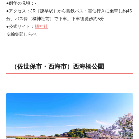
●例年の見頃：-
●アクセス：JR［諫早駅］から島鉄バス・雲仙行きに乗車し約45
分、バス停［橘神社前］で下車。下車後徒歩約5分
●公式サイト：
橘神社
※編集部しらべ
（佐世保市・西海市）西海橋公園