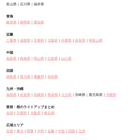
富山県｜石川県｜福井県
東海
岐阜県
｜
静岡県
｜
愛知県
近畿
三重県
｜
滋賀県
｜
京都府
｜
大阪府
｜
兵庫県
｜
奈良県
｜
和歌山県
中国
鳥取県
｜
島根県
｜
岡山県
｜
広島県
｜
山口県
四国
徳島県
｜
香川県
｜
愛媛県
｜
高知県
九州・沖縄
福岡県
｜
佐賀県
｜
長崎県
｜
熊本県
｜
大分県
｜宮崎県｜鹿児島県｜
沖縄県
夜桜・桜のライトアップまとめ
全国
｜
京都府
｜
大阪府
｜
東京都
広域エリア
全国
｜
東北
｜
関東
｜
中部
｜
近畿
｜
中国
｜
四国
｜
九州