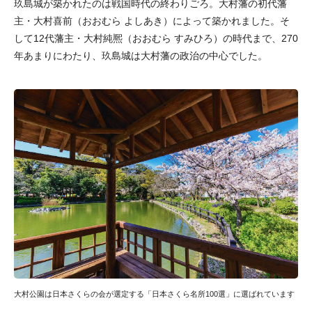
玖島城が築かれたのは戦国時代の終わりごろ。大村藩の初代藩
主・大村喜前（おおむら よしあき）によって築かれました。そ
して12代藩主・大村純熈（おおむら すみひろ）の時代まで、270
年あまりにわたり、玖島城は大村藩の政治の中心でした。
大村公園は日本さくらの会が選定する「日本さくら名所100選」に選ばれています