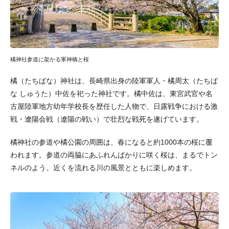
橘神社参道に架かる軍神橋と桜
橘（たちばな）神社は、長崎県出身の陸軍軍人・橘周太（たちば
な しゅうた）中佐を祀った神社です。橘中佐は、東宮武官や名
古屋陸軍地方幼年学校長を歴任した人物で、日露戦争における激
戦・遼陽会戦（遼陽の戦い）で壮烈な戦死を遂げています。
橘神社の参道や橘公園の周囲は、春になると約1000本の桜に覆
われます。参道の両脇にあふれんばかりに咲く桜は、まるでトン
ネルのよう。近くを流れる川の風景とともに楽しめます。