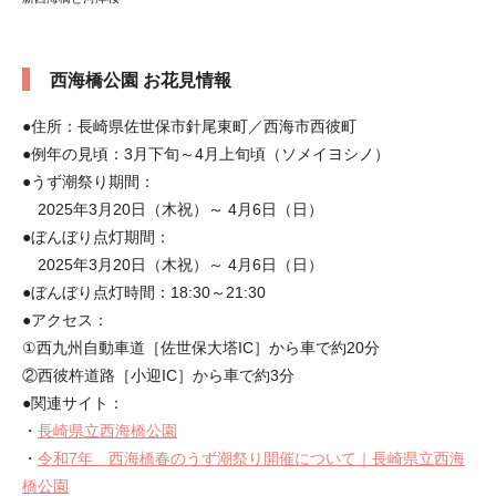
西海橋公園 お花見情報
●住所：長崎県佐世保市針尾東町／西海市西彼町
●例年の見頃：3月下旬～4月上旬頃（ソメイヨシノ）
●うず潮祭り期間：
2025年3月20日（木祝）～ 4月6日（日）
●ぼんぼり点灯期間：
2025年3月20日（木祝）～ 4月6日（日）
●ぼんぼり点灯時間：18:30～21:30
●アクセス：
①西九州自動車道［佐世保大塔IC］から車で約20分
②西彼杵道路［小迎IC］から車で約3分
●関連サイト：
・
長崎県立西海橋公園
・
令和7年 西海橋春のうず潮祭り開催について｜長崎県立西海
橋公園