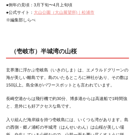
●例年の見頃：3月下旬〜4月上旬頃
●公式サイト：
大山公園（大山展望所)｜松浦市
※編集部しらべ
（壱岐市）半城湾の山桜
玄界灘に浮かぶ壱岐島（いきのしま）は、エメラルドグリーンの
海が美しい離島です。島のいたるところに神社があり、その数は
150以上。島全体がパワースポットとも言われています。
長崎空港からは飛行機で約30分、博多港からは高速船で1時間強
と、意外にも好アクセスな島です。
入り組んだ海岸線を持つ壱岐島には、いくつも湾があります。島
の西側・郷ノ浦町の半城湾（はんせいわん）は山桜が美しい場
所。自生している山桜なので、山肌一面を覆い尽くすように咲