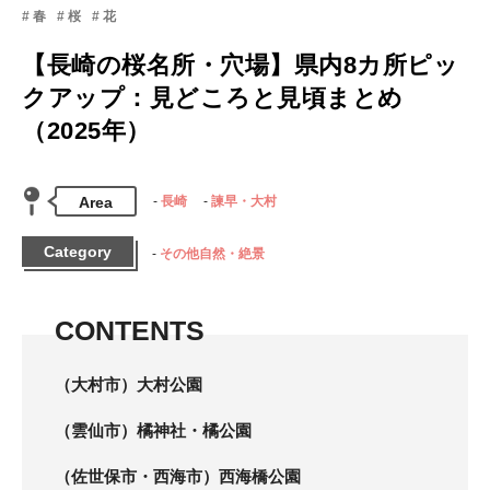
春
桜
花
【長崎の桜名所・穴場】県内8カ所ピッ
クアップ：見どころと見頃まとめ
（2025年）
Area
長崎
諫早・大村
Category
その他自然・絶景
CONTENTS
（大村市）大村公園
（雲仙市）橘神社・橘公園
（佐世保市・西海市）西海橋公園