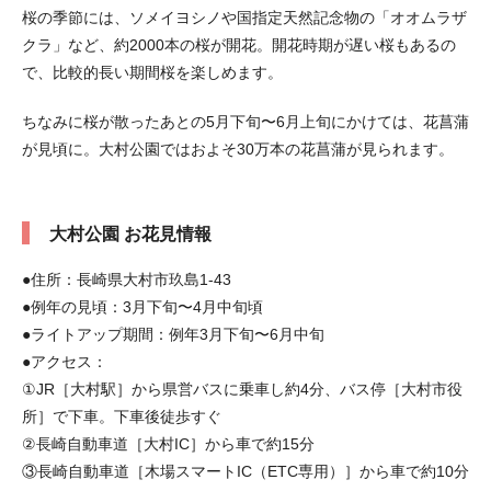
桜の季節には、ソメイヨシノや国指定天然記念物の「オオムラザ
クラ」など、約2000本の桜が開花。開花時期が遅い桜もあるの
で、比較的長い期間桜を楽しめます。
ちなみに桜が散ったあとの5月下旬〜6月上旬にかけては、花菖蒲
が見頃に。大村公園ではおよそ30万本の花菖蒲が見られます。
大村公園 お花見情報
●住所：長崎県大村市玖島1-43
●例年の見頃：3月下旬〜4月中旬頃
●ライトアップ期間：例年3月下旬〜6月中旬
●アクセス：
①JR［大村駅］から県営バスに乗車し約4分、バス停［大村市役
所］で下車。下車後徒歩すぐ
②長崎自動車道［大村IC］から車で約15分
③長崎自動車道［木場スマートIC（ETC専用）］から車で約10分