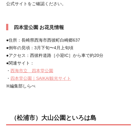
公式サイトをご確認ください。
四本堂公園 お花見情報
●住所：長崎県西海市西彼町白崎郷637
●例年の見頃：3月下旬〜4月上旬頃
●アクセス：西彼杵道路［小迎IC］から車で約20分
●関連サイト：
・
西海市立 四本堂公園
・
四本堂公園｜SAIKAI観光サイト
※編集部しらべ
（松浦市）大山公園といろは島