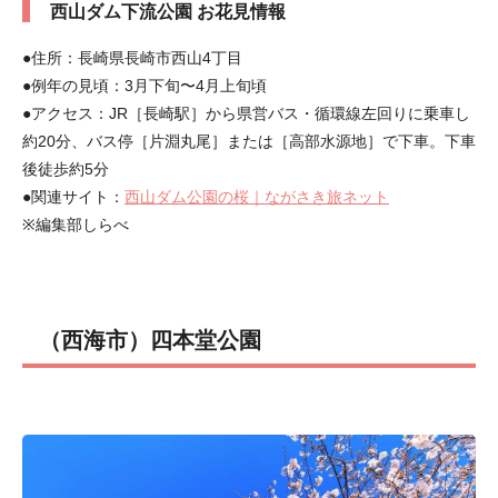
西山ダム下流公園 お花見情報
●住所：長崎県長崎市西山4丁目
●例年の見頃：3月下旬〜4月上旬頃
●アクセス：JR［長崎駅］から県営バス・循環線左回りに乗車し
約20分、バス停［片淵丸尾］または［高部水源地］で下車。下車
後徒歩約5分
●関連サイト：
西山ダム公園の桜｜ながさき旅ネット
※編集部しらべ
（西海市）四本堂公園