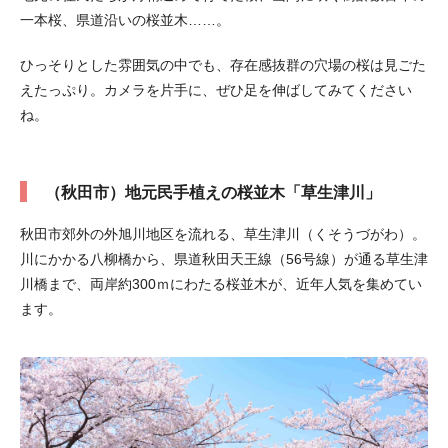
一本桜、県道沿いの桜並木……。
ひっそりとした雰囲気の中でも、存在感抜群の穴場の桜は見ごた
えたっぷり。カメラを片手に、ぜひ足を伸ばしてみてください
ね。
（秋田市）地元民手植えの桜並木「草生津川」
秋田市郊外の外旭川地区を流れる、草生津川（くそうづがわ）。
川にかかる八柳橋から、県道秋田天王線（56号線）が通る草生津
川橋まで、両岸約300ｍにわたる桜並木が、近年人気を集めてい
ます。