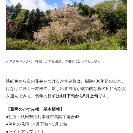
ノスタルジックな一軒宿「かすみ温泉」の裏手にひっそりと咲く
淡紅色から白の花弁をつけるかすみ桜は、樹齢400年超の古木。
けなげに咲く一本桜の、醸し出す風情が魅力的な桜名所にぜひ足
を運んでみて。例年の見頃は
4月下旬から5月上旬
です。
【葛岡のかすみ桜 基本情報】
●住所：秋田県由利本荘市葛岡字落合43
●例年の見頃：4月下旬〜5月上旬
●ライトアップ：なし