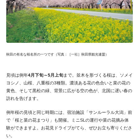
秋田の有名な桜名所の一つです（写真：［一社］秋田県観光連盟）
見頃は例年
4月下旬～5月上旬
まで。並木を形づくる桜は、ソメイ
ヨシノ、山桜、八重桜の3種類。濃淡ある花の色合いと菜の花の
黄色、そして黒松の緑、背景に広がる空の色が、北国に遅い春の
訪れを告げます。
例年桜の見頃と同じ時期には、宿泊施設「サンルーラル大潟」前
で「桜と菜の花まつり」も開催。ミニSLの運行や菜の花摘み体
験ができますよ。お花見ドライブがてら、ぜひお立ち寄りくださ
い。