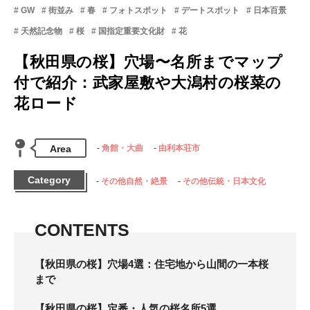
GW
街並み
春
フォトスポット
デートスポット
日本百景
天然記念物
桜
国指定重要文化財
花
【秋田県の桜】穴場〜名所までマップ
付で紹介：武家屋敷や大潟村の桜菜の
花ロード
Area
角館・大曲
由利本荘市
Category
その他自然・絶景
その他伝統・日本文化
CONTENTS
【秋田県の桜】穴場4選：住宅地から山間の一本桜
まで
【秋田県の桜】定番・人気の桜名所5選