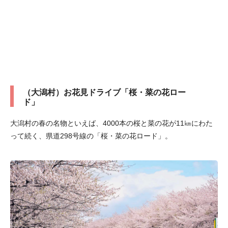
（大潟村）お花見ドライブ「桜・菜の花ロー
ド」
大潟村の春の名物といえば、4000本の桜と菜の花が11㎞にわた
って続く、県道298号線の「桜・菜の花ロード」。