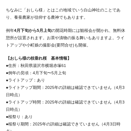
ちなみに「おしら様」とはこの地域でいう白山神社のことであ
り、養蚕農家が信仰する農神でもあります。
例年
4月下旬から5月上旬
の開花時期には観桜会が開かれ、無料休
憩所が設置されます。お茶や漬物の振る舞いもありますよ。ライ
トアップや小町娘の撮影会(要問合せ)も開催。
【おしら様の枝垂れ桜 基本情報】
●住所：秋田県湯沢市横堀赤塚61
●例年の見頃：4月下旬〜5月上旬
●ライトアップ：あり
●ライトアップ期間：2025年の詳細は確認できていません（4月3
日時点）
●ライトアップ時間：2025年の詳細は確認できていません（4月3
日時点）
●桜祭り：あり
●桜祭り期間：2025年の詳細は確認できていません（4月3日時