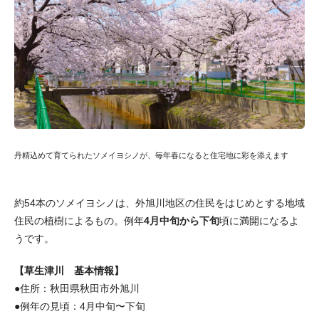
丹精込めて育てられたソメイヨシノが、毎年春になると住宅地に彩を添えます
約54本のソメイヨシノは、外旭川地区の住民をはじめとする地域
住民の植樹によるもの。例年
4月中旬から下旬
頃に満開になるよ
うです。
【草生津川 基本情報】
●住所：秋田県秋田市外旭川
●例年の見頃：4月中旬〜下旬