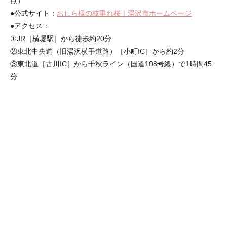
点）
●公式サイト：
おしら様の枝垂れ桜｜湯沢市ホームページ
●アクセス：
①JR［横堀駅］から徒歩約20分
②東北中央道（旧湯沢横手道路）［小町IC］から約2分
③東北道［古川IC］から千秋ライン（国道108号線）で1時間45
分