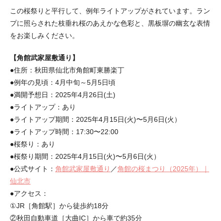
この桜祭りと平行して、例年ライトアップがされています。ラン
プに照らされた枝垂れ桜のあえかな色彩と、黒板塀の幽玄な表情
をお楽しみください。
【角館武家屋敷通り】
●住所：秋田県仙北市角館町東勝楽丁
●例年の見頃：4月中旬～5月5日頃
●満開予想日：2025年4月26日(土)
●ライトアップ：あり
●ライトアップ期間：2025年4月15日(火)〜5月6日(火）
●ライトアップ時間：17:30〜22:00
●桜祭り：あり
●桜祭り期間：2025年4月15日(火)〜5月6日(火）
●公式サイト：
角館武家屋敷通り
／
角館の桜まつり（2025年）｜
仙北市
●アクセス：
①JR［角館駅］から徒歩約18分
②秋田自動車道［大曲IC］から車で約35分