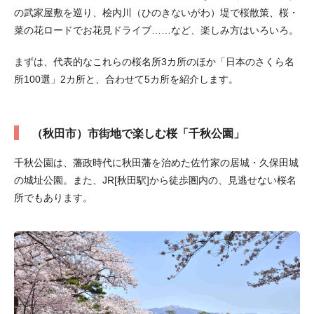
の武家屋敷を巡り、桧内川（ひのきないがわ）堤で桜散策、桜・
菜の花ロードでお花見ドライブ……など、楽しみ方はいろいろ。
まずは、代表的なこれらの桜名所3カ所のほか「日本のさくら名
所100選」2カ所と、合わせて5カ所を紹介します。
（秋田市）市街地で楽しむ桜「千秋公園」
千秋公園は、藩政時代に秋田藩を治めた佐竹家の居城・久保田城
の城址公園。また、JR[秋田駅]から徒歩圏内の、見逃せない桜名
所でもあります。