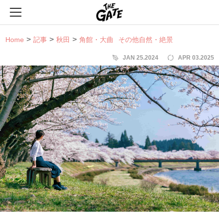
THE GATE
Home
記事
秋田
角館・大曲
その他自然・絶景
JAN 25.2024
APR 03.2025