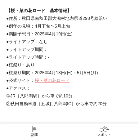
【桜・菜の花ロード 基本情報】
●住所：秋田県南秋田郡大潟村地内県道298号線沿い
●例年の見頃：4月下旬〜5月上旬
●満開予想日：2025年4月19日(土)
●ライトアップ：なし
●ライトアップ期間：-
●ライトアップ時間：-
●桜祭り：あり
●桜祭り期間：2025年4月13日(日)～5月5日(月)
●公式サイト：
桜・菜の花ロード
●アクセス：
①JR［八郎潟駅］から車で約10分
②秋田自動車道［五城目八郎潟IC］から車で約20分
記事
スポット