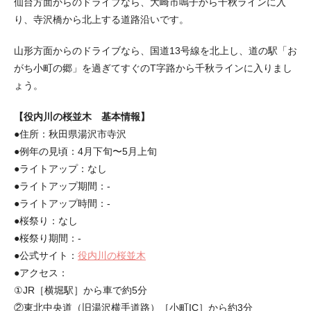
仙台方面からのドライブなら、大崎市鳴子から千秋ラインに入
り、寺沢橋から北上する道路沿いです。
山形方面からのドライブなら、国道13号線を北上し、道の駅「お
がち小町の郷」を過ぎてすぐのT字路から千秋ラインに入りまし
ょう。
【役内川の桜並木 基本情報】
●住所：秋田県湯沢市寺沢
●例年の見頃：4月下旬〜5月上旬
●ライトアップ：なし
●ライトアップ期間：-
●ライトアップ時間：-
●桜祭り：なし
●桜祭り期間：-
●公式サイト：
役内川の桜並木
●アクセス：
①JR［横堀駅］から車で約5分
②東北中央道（旧湯沢横手道路）［小町IC］から約3分