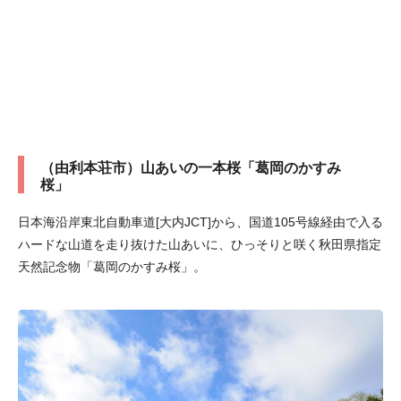
（由利本荘市）山あいの一本桜「葛岡のかすみ
桜」
日本海沿岸東北自動車道[大内JCT]から、国道105号線経由で入る
ハードな山道を走り抜けた山あいに、ひっそりと咲く秋田県指定
天然記念物「葛岡のかすみ桜」。