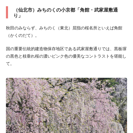
（仙北市）みちのくの小京都「角館・武家屋敷通
り」
秋田のみならず、みちのく（東北）屈指の桜名所といえば角館
（かくのだて）。
国の重要伝統的建造物保存地区である武家屋敷通りでは、黒板塀
の黒色と枝垂れ桜の濃いピンク色の優美なコントラストを堪能し
て。