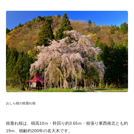
おしら様の枝垂れ桜
枝垂れ桜は、樹高10ｍ・幹回り約3.65ｍ・枝張り東西南北とも約
19ｍ、樹齢約200年の名大木です。