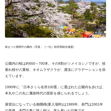
桜まつり期間中の園内（写真：［一社］秋田県観光連盟）
公園内の桜は約650～700本。その8割がソメイヨシノですが、枝
垂れ桜や八重桜、オオムラザクラが、濃淡にグラデーションを添
えています。
1990年に「日本さくら名所100選」に選ばれた公園内を歩けば、
本丸や二の丸に藩政時代の面影を感じられるでしょう。
展望台になっている御隅櫓(要入場料)は1989年、表門は2001年
の再建。表門の奥に咲く桜は、落ち着いた印象です。