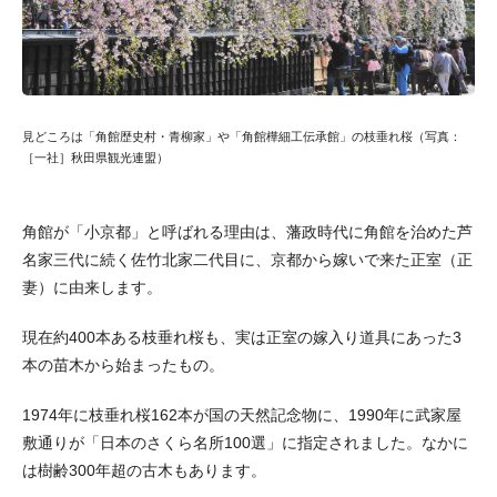
見どころは「角館歴史村・青柳家」や「角館樺細工伝承館」の枝垂れ桜（写真：
［一社］秋田県観光連盟）
角館が「小京都」と呼ばれる理由は、藩政時代に角館を治めた芦
名家三代に続く佐竹北家二代目に、京都から嫁いで来た正室（正
妻）に由来します。
現在約400本ある枝垂れ桜も、実は正室の嫁入り道具にあった3
本の苗木から始まったもの。
1974年に枝垂れ桜162本が国の天然記念物に、1990年に武家屋
敷通りが「日本のさくら名所100選」に指定されました。なかに
は樹齢300年超の古木もあります。