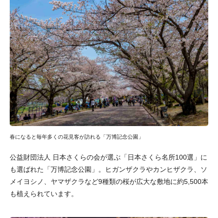
春になると毎年多くの花見客が訪れる「万博記念公園」
公益財団法人 日本さくらの会が選ぶ「日本さくら名所100選」に
も選ばれた「万博記念公園」。ヒガンザクラやカンヒザクラ、ソ
メイヨシノ、ヤマザクラなど9種類の桜が広大な敷地に約5,500本
も植えられています。