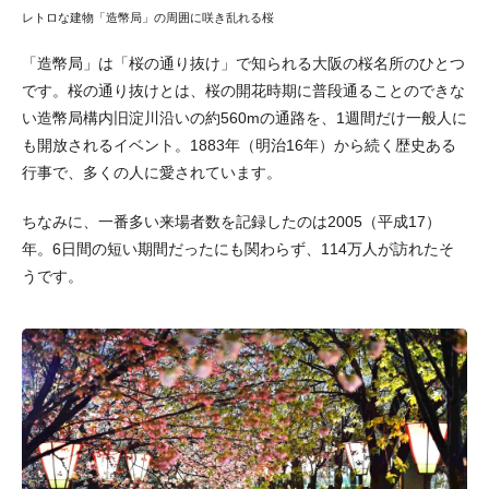
レトロな建物「造幣局」の周囲に咲き乱れる桜
「造幣局」は「桜の通り抜け」で知られる大阪の桜名所のひとつ
です。桜の通り抜けとは、桜の開花時期に普段通ることのできな
い造幣局構内旧淀川沿いの約560mの通路を、1週間だけ一般人に
も開放されるイベント。1883年（明治16年）から続く歴史ある
行事で、多くの人に愛されています。
ちなみに、一番多い来場者数を記録したのは2005（平成17）
年。6日間の短い期間だったにも関わらず、114万人が訪れたそ
うです。