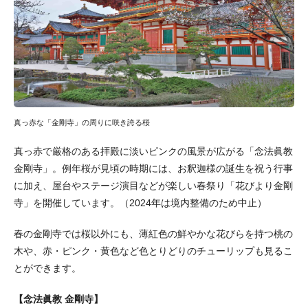
真っ赤な「金剛寺」の周りに咲き誇る桜
真っ赤で厳格のある拝殿に淡いピンクの風景が広がる「念法眞教
金剛寺」。例年桜が見頃の時期には、お釈迦様の誕生を祝う行事
に加え、屋台やステージ演目などが楽しい春祭り「花びより金剛
寺」を開催しています。（2024年は境内整備のため中止）
春の金剛寺では桜以外にも、薄紅色の鮮やかな花びらを持つ桃の
木や、赤・ピンク・黄色など色とりどりのチューリップも見るこ
とができます。
【念法眞教 金剛寺】