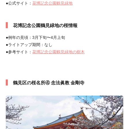
●公式サイト：
花博記念公園鶴見緑地
花博記念公園鶴見緑地の桜情報
●例年の見頃：3月下旬〜4月上旬
●ライトアップ期間：なし
●参考サイト：
花博記念公園鶴見緑地の樹木
鶴見区の桜名所④ 念法眞教 金剛寺