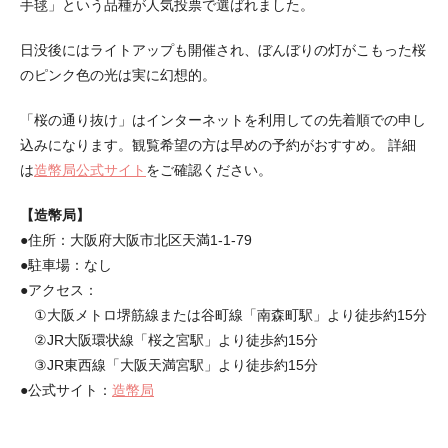
手毬」という品種が人気投票で選ばれました。
日没後にはライトアップも開催され、ぼんぼりの灯がこもった桜
のピンク色の光は実に幻想的。
「桜の通り抜け」はインターネットを利用しての先着順での申し
込みになります。観覧希望の方は早めの予約がおすすめ。 詳細
は
造幣局公式サイト
をご確認ください。
【造幣局】
●住所：大阪府大阪市北区天満1-1-79
●駐車場：なし
●アクセス：
①大阪メトロ堺筋線または谷町線「南森町駅」より徒歩約15分
②JR大阪環状線「桜之宮駅」より徒歩約15分
③JR東西線「大阪天満宮駅」より徒歩約15分
●公式サイト：
造幣局