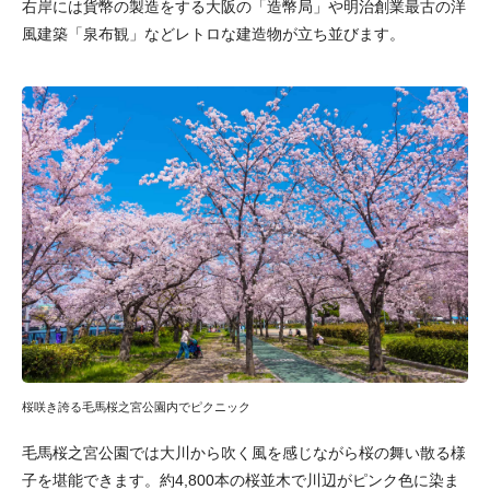
右岸には貨幣の製造をする大阪の「造幣局」や明治創業最古の洋
風建築「泉布観」などレトロな建造物が立ち並びます。
桜咲き誇る毛馬桜之宮公園内でピクニック
毛馬桜之宮公園では大川から吹く風を感じながら桜の舞い散る様
子を堪能できます。約4,800本の桜並木で川辺がピンク色に染ま