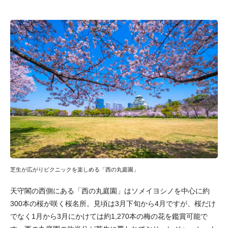
芝生が広がりピクニックを楽しめる「西の丸庭園」
天守閣の西側にある「西の丸庭園」はソメイヨシノを中心に約
300本の桜が咲く桜名所。見頃は3月下旬から4月ですが、桜だけ
でなく1月から3月にかけては約1,270本の梅の花を鑑賞可能で