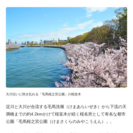
大川沿いに咲き乱れる「毛馬桜之宮公園」の桜並木
淀川と大川が合流する毛馬洗堰（けまあらいぜき）から下流の天
満橋までの約4.2kmかけて桜並木が続く桜名所として有名な都市
公園「毛馬桜之宮公園（けまさくらのみやこうえん）」。