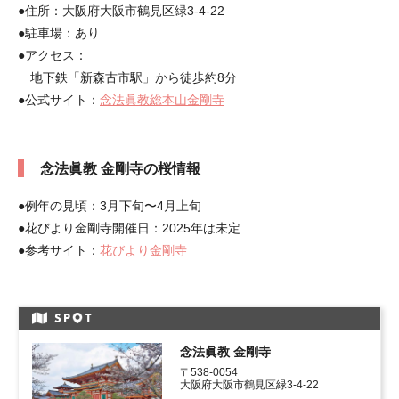
●住所：大阪府大阪市鶴見区緑3-4-22
●駐車場：あり
●アクセス：
地下鉄「新森古市駅」から徒歩約8分
●公式サイト：
念法眞教総本山金剛寺
念法眞教 金剛寺の桜情報
●例年の見頃：3月下旬〜4月上旬
●花びより金剛寺開催日：2025年は未定
●参考サイト：
花びより金剛寺
SP
T
念法眞教 金剛寺
〒538-0054

大阪府大阪市鶴見区緑3-4-22