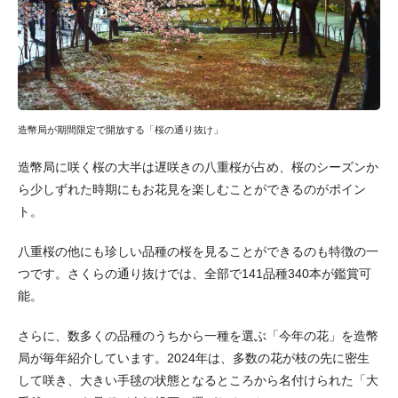
造幣局が期間限定で開放する「桜の通り抜け」
造幣局に咲く桜の大半は遅咲きの八重桜が占め、桜のシーズンか
ら少しずれた時期にもお花見を楽しむことができるのがポイン
ト。
八重桜の他にも珍しい品種の桜を見ることができるのも特徴の一
つです。さくらの通り抜けでは、全部で141品種340本が鑑賞可
能。
さらに、数多くの品種のうちから一種を選ぶ「今年の花」を造幣
局が毎年紹介しています。2024年は、多数の花が枝の先に密生
して咲き、大きい手毬の状態となるところから名付けられた「大